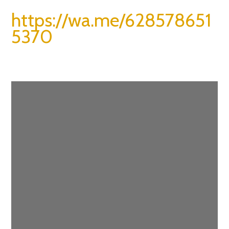
https://wa.me/628578651
5370